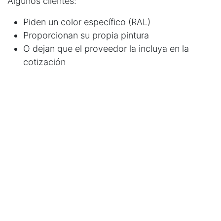
Algunos clientes:
Piden un color específico (RAL)
Proporcionan su propia pintura
O dejan que el proveedor la incluya en la
cotización
Todo esto debe aclararse
antes de cotizar
.
5. ¿Quién pone la pintura y el
transporte?
Este punto cambia mucho el precio final.
Debes definir:
¿La pintura la incluye el proveedor o el cliente?
¿Las piezas se entregan en planta o hay
recolección?