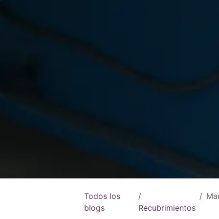
Todos los
Mant
blogs
Recubrimientos