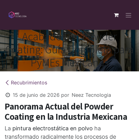
Ir al contenido
Acabados en Powder
Coating: Guía Completa para
PyMEs Mexicanas
Recubrimientos
15 de junio de 2026
por
Neez Tecnologia
Panorama Actual del Powder
Coating en la Industria Mexicana
La
pintura electrostática en polvo
ha
transformado radicalmente los procesos de