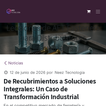
Ir al contenido
Lecciones de AFT Fasteners
para Distribuidores
Industriales
Noticias
12 de junio de 2026
por
Neez Tecnologia
De Recubrimientos a Soluciones
Integrales: Un Caso de
Transformación Industrial
En el competitivo mercado de ferretería y