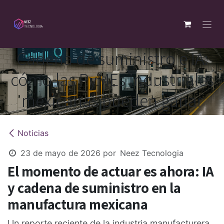
Ir al contenido
Cadena de suministro e IA:
cómo las PyMEs industriales
mexicanas pueden ganar
Noticias
23 de mayo de 2026
por
Neez Tecnologia
El momento de actuar es ahora: IA
y cadena de suministro en la
manufactura mexicana
Un reporte reciente de la industria manufacturera