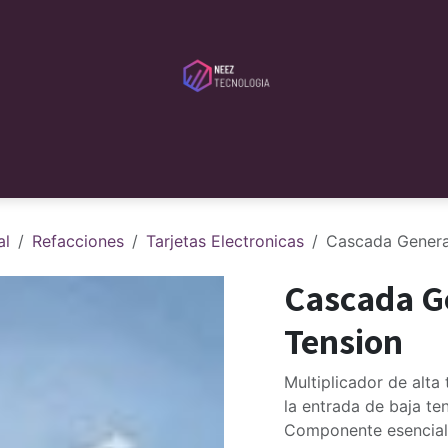
tribudores
Servicios
Serveca
Blog
Sobre Nosotros
al
Refacciones
Tarjetas Electronicas
Cascada Genera
Cascada G
Tension
Multiplicador de alta
la entrada de baja te
Componente esencial 