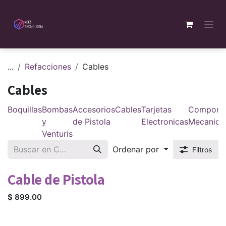
Ir al contenido
...
Refacciones
Cables
Cables
Boquillas
Bombas
Accesorios
Cables
Tarjetas
Compone
y
de Pistola
Electronicas
Mecanico
Venturis
Ordenar por
Filtros
Cable de Pistola
$
899.00