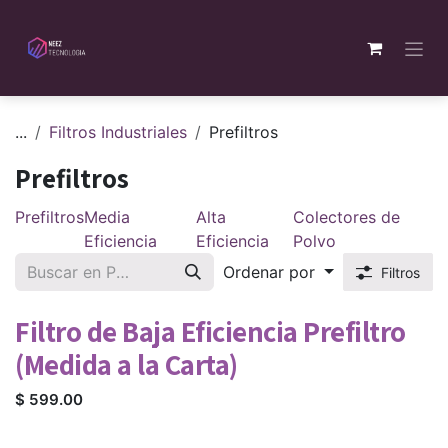
Ir al contenido
...
Filtros Industriales
Prefiltros
Prefiltros
Prefiltros
Media
Alta
Colectores de
Eficiencia
Eficiencia
Polvo
Ordenar por
Filtros
Filtro de Baja Eficiencia Prefiltro
(Medida a la Carta)
$
599.00