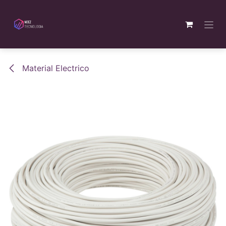
Ir al contenido
Material Electrico