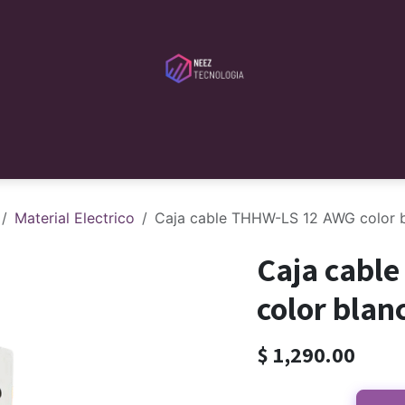
tribudores
Servicios
Serveca
Blog
Sobre Nosotros
Material Electrico
Caja cable THHW-LS 12 AWG color 
Caja cabl
color blan
$
1,290.00