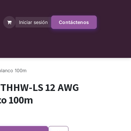
Iniciar sesión
Contáctenos
Contáctenos
Tienda
blanco 100m
e THHW-LS 12 AWG
co 100m