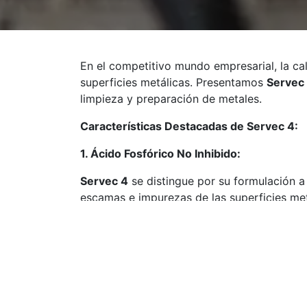
En el competitivo mundo empresarial, la c
superficies metálicas. Presentamos
Servec
limpieza y preparación de metales.
Características Destacadas de Servec 4:
1. Ácido Fosfórico No Inhibido:
Servec 4
se distingue por su formulación a 
escamas e impurezas de las superficies met
2. Versatilidad de Aplicación:
Este desoxidante puede ser aplicado tanto 
operaciones y entornos industriales. Ya sea
necesidades.