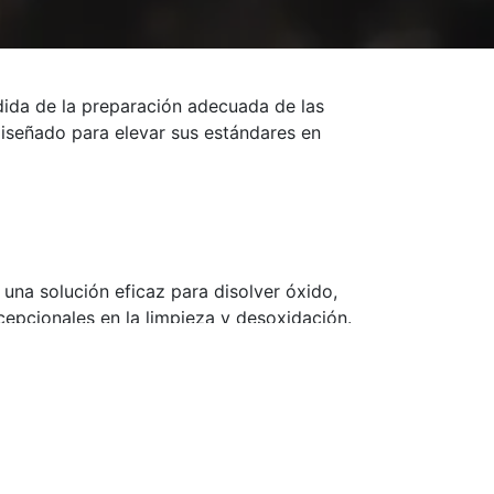
dida de la preparación adecuada de las
diseñado para elevar sus estándares en
 una solución eficaz para disolver óxido,
cepcionales en la limpieza y desoxidación.
idad en su uso en una variedad de
más extensas,
Servec 4
se adapta a sus