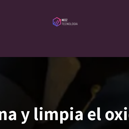
ibutors
Services
Serveca
Blog
About Us
Contact Us
na y limpia el ox