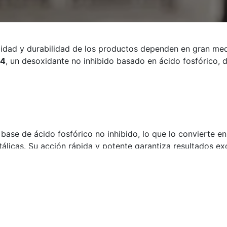
alidad y durabilidad de los productos dependen en gran me
 4
, un desoxidante no inhibido basado en ácido fosfórico, 
base de ácido fosfórico no inhibido, lo que lo convierte en
álicas. Su acción rápida y potente garantiza resultados ex
por aspersión como por inmersión, proporcionando flexibil
 para limpiar piezas específicas o para tratar superficies 